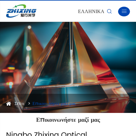
ΕΛΛΗΝΙΚΆ


Σπίτι
Επικοινωνήστε μαζί μας
Επικοινωνήστε μαζί μας
Ningbo Zhixing Optical