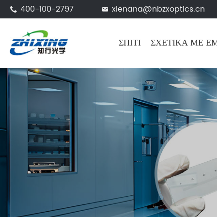
400-100-2797
xienana@nbzxoptics.cn


ΣΠΊΤΙ
ΣΧΕΤΙΚΆ ΜΕ Ε