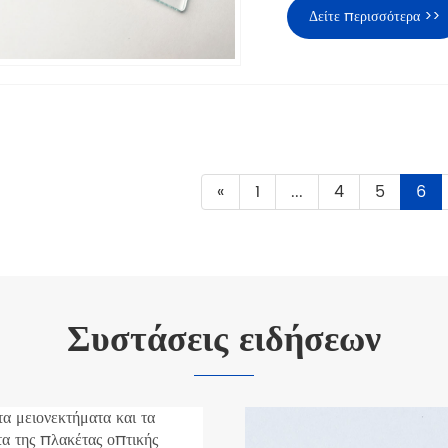
Δείτε περισσότερα >>
«
1
...
4
5
6
Συστάσεις ειδήσεων