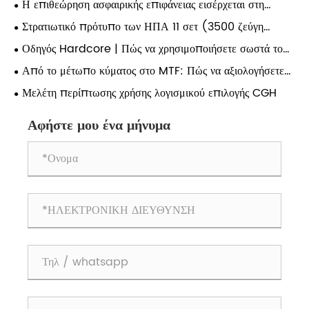
Η επιθεώρηση ασφαιρικής επιφάνειας εισέρχεται στη
δοκιμής υψηλής ακρίβειας ασφαιρών;
δεύτερη εποχή: Πώς η αποτελεσματικότητα καθορίζει τη
Στρατιωτικό πρότυπο των ΗΠΑ 11 σετ (3500 ζεύγη
γραμμή ζωής της ποιοτικής αλλαγής στη μελλοντική οπτική
γραμμών) στόχων δοκιμής εξαιρετικά υψηλής ανάλυσης: ένα
Οδηγός Hardcore | Πώς να χρησιμοποιήσετε σωστά το
κατασκευή;
βασικό πρότυπο επαλήθευσης για την πραγματική ικανότητα
USAF 1951 για τη βαθμονόμηση της ανάλυσης οπτικού
Από το μέτωπο κύματος στο MTF: Πώς να αξιολογήσετε
ανάλυσης φακών υψηλής τεχνολογίας.
συστήματος;
πλήρως ένα οπτικό σύστημα;
Μελέτη περίπτωσης χρήσης λογισμικού επιλογής CGH
Αφήστε μου ένα μήνυμα