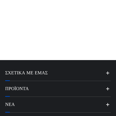
ΣΧΕΤΙΚΆ ΜΕ ΕΜΆΣ
ΠΡΟΪΌΝΤΑ
ΝΈΑ