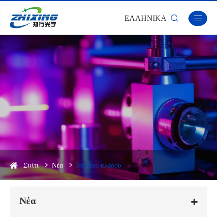
ΕΛΛΗΝΙΚΆ


Σπίτι
Νέα
Νέα του κλάδου
Νέα