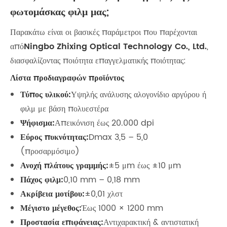
φωτομάσκας φιλμ μας;
Παρακάτω είναι οι βασικές παράμετροι που παρέχονται
από
Ningbo Zhixing Optical Technology Co., Ltd.
,
διασφαλίζοντας ποιότητα επαγγελματικής ποιότητας:
Λίστα προδιαγραφών προϊόντος
Τύπος υλικού:
Υψηλής ανάλυσης αλογονίδιο αργύρου ή
φιλμ με βάση πολυεστέρα
Ψήφισμα:
Απεικόνιση έως 20.000 dpi
Εύρος πυκνότητας:
Dmax 3,5 – 5,0
(προσαρμόσιμο)
Ανοχή πλάτους γραμμής:
±5 μm έως ±10 μm
Πάχος φιλμ:
0,10 mm – 0,18 mm
Ακρίβεια μοτίβου:
±0,01 χλστ
Μέγιστο μέγεθος:
Έως 1000 × 1200 mm
Προστασία επιφάνειας:
Αντιχαρακτική & αντιστατική