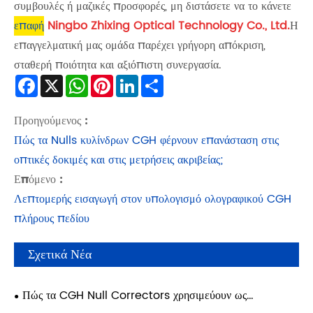
συμβουλές ή μαζικές προσφορές, μη διστάσετε να το κάνετε
επαφή
Ningbo Zhixing Optical Technology Co., Ltd.
Η
επαγγελματική μας ομάδα παρέχει γρήγορη απόκριση,
σταθερή ποιότητα και αξιόπιστη συνεργασία.
Facebook
X
WhatsApp
Pinterest
LinkedIn
Share
Προηγούμενος :
Πώς τα Nulls κυλίνδρων CGH φέρνουν επανάσταση στις
οπτικές δοκιμές και στις μετρήσεις ακριβείας;
Επόμενο :
Λεπτομερής εισαγωγή στον υπολογισμό ολογραφικού CGH
πλήρους πεδίου
Σχετικά Νέα
Πώς τα CGH Null Correctors χρησιμεύουν ως
Diffractive Null Lens (DNL) για την ενεργοποίηση της