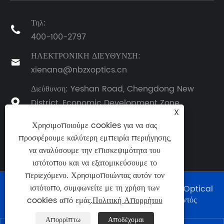
Τηλ:

400-100-2797
ΗΛΕΚΤΡΟΝΙΚΗ ΔΙΕΥΘΥΝΣΗ:

xienana@nbzxoptics.cn
Διεύθυνση: Yeshan Road, Chengdong New
District, Economic Development Zone,

X
Yuyao City, Zhejiang Province
Χρησιμοποιούμε cookies για να σας
προσφέρουμε καλύτερη εμπειρία περιήγησης,
να αναλύσουμε την επισκεψιμότητα του
ιστότοπου και να εξατομικεύσουμε το
περιεχόμενο. Χρησιμοποιώντας αυτόν τον
ιστότοπο, συμφωνείτε με τη χρήση των
Πνευματικά δικαιώματα © 2024 Ningbo Zhixing Optical
Technology Co., Ltd. Με την επιφύλαξη παντός
cookies από εμάς.
Πολιτική Απορρήτου
δικαιώματος.
Απορρίπτω
Αποδέχομαι