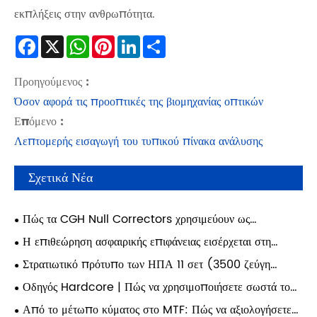
εκπλήξεις στην ανθρωπότητα.
Facebook
X
WhatsApp
Pinterest
LinkedIn
Share
Προηγούμενος :
Όσον αφορά τις προοπτικές της βιομηχανίας οπτικών
Επόμενο :
Λεπτομερής εισαγωγή του τυπικού πίνακα ανάλυσης
Σχετικά Νέα
Πώς τα CGH Null Correctors χρησιμεύουν ως
Diffractive Null Lens (DNL) για την ενεργοποίηση της
Η επιθεώρηση ασφαιρικής επιφάνειας εισέρχεται στη
δοκιμής υψηλής ακρίβειας ασφαιρών;
δεύτερη εποχή: Πώς η αποτελεσματικότητα καθορίζει τη
Στρατιωτικό πρότυπο των ΗΠΑ 11 σετ (3500 ζεύγη
γραμμή ζωής της ποιοτικής αλλαγής στη μελλοντική οπτική
γραμμών) στόχων δοκιμής εξαιρετικά υψηλής ανάλυσης: ένα
Οδηγός Hardcore | Πώς να χρησιμοποιήσετε σωστά το
κατασκευή;
βασικό πρότυπο επαλήθευσης για την πραγματική ικανότητα
USAF 1951 για τη βαθμονόμηση της ανάλυσης οπτικού
Από το μέτωπο κύματος στο MTF: Πώς να αξιολογήσετε
ανάλυσης φακών υψηλής τεχνολογίας.