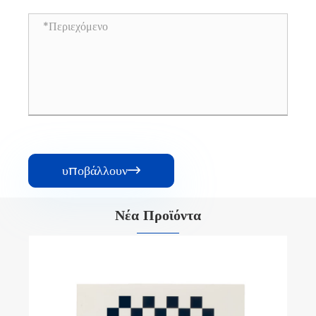
υποβάλλουν

Νέα Προϊόντα
Negative Ceramics 1951 USAF Test
Target