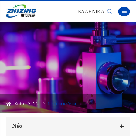
ΕΛΛΗΝΙΚΆ


Σπίτι
Νέα
Νέα του κλάδου
Νέα