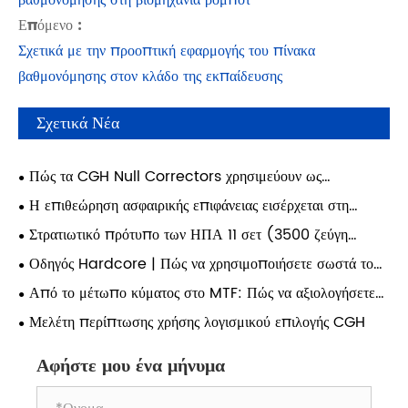
βαθμονόμησης στη βιομηχανία ρομπότ
Επόμενο :
Σχετικά με την προοπτική εφαρμογής του πίνακα
βαθμονόμησης στον κλάδο της εκπαίδευσης
Σχετικά Νέα
Πώς τα CGH Null Correctors χρησιμεύουν ως
Diffractive Null Lens (DNL) για την ενεργοποίηση της
Η επιθεώρηση ασφαιρικής επιφάνειας εισέρχεται στη
δοκιμής υψηλής ακρίβειας ασφαιρών;
δεύτερη εποχή: Πώς η αποτελεσματικότητα καθορίζει τη
Στρατιωτικό πρότυπο των ΗΠΑ 11 σετ (3500 ζεύγη
γραμμή ζωής της ποιοτικής αλλαγής στη μελλοντική οπτική
γραμμών) στόχων δοκιμής εξαιρετικά υψηλής ανάλυσης: ένα
Οδηγός Hardcore | Πώς να χρησιμοποιήσετε σωστά το
κατασκευή;
βασικό πρότυπο επαλήθευσης για την πραγματική ικανότητα
USAF 1951 για τη βαθμονόμηση της ανάλυσης οπτικού
Από το μέτωπο κύματος στο MTF: Πώς να αξιολογήσετε
ανάλυσης φακών υψηλής τεχνολογίας.
συστήματος;
πλήρως ένα οπτικό σύστημα;
Μελέτη περίπτωσης χρήσης λογισμικού επιλογής CGH
Αφήστε μου ένα μήνυμα