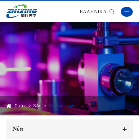
ΕΛΛΗΝΙΚΆ


Σπίτι
Νέα
Νέα του κλάδου
Νέα