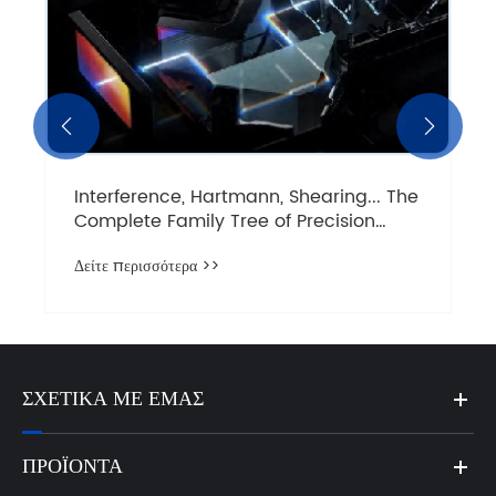


Interference, Hartmann, Shearing... The
Complete Family Tree of Precision
Optical Inspection: Advantages,
Δείτε περισσότερα >>
Disadvantages, and Selection Guide
ΣΧΕΤΙΚΆ ΜΕ ΕΜΆΣ
ΠΡΟΪΌΝΤΑ